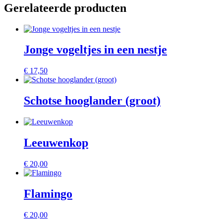
Gerelateerde producten
Jonge vogeltjes in een nestje
€
17,50
Schotse hooglander (groot)
Leeuwenkop
€
20,00
Flamingo
€
20,00